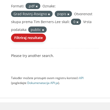
Formati:
.pdf
Oznake:
Grad Rovinj-Rovigno
popis
Otvorenost
skupa prema Tim Berners-Lee skali:
0
Vrsta
podataka:
public
Filtriraj rezultate
Please try another search.
Također možete pristupiti ovom registru koristeći
API
(pogledajte
Dokumenаtаcijа API-jа
).