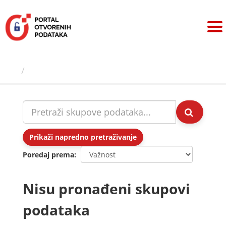
Preskoči
na
sadržaj
Skupovi podаtаkа
Prikaži napredno pretraživanje
Poredaj prema
Nisu pronađeni skupovi
podataka