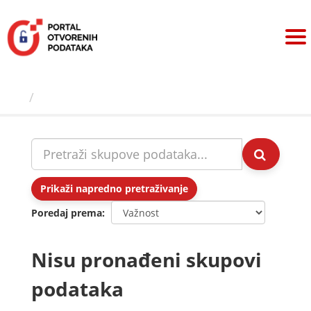
Preskoči
na
sadržaj
Skupovi podаtаkа
Prikaži napredno pretraživanje
Poredaj prema
Nisu pronađeni skupovi
podataka