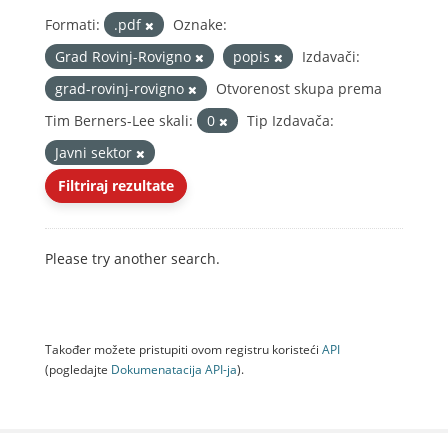
Formati:
.pdf
Oznake:
Grad Rovinj-Rovigno
popis
Izdavači:
grad-rovinj-rovigno
Otvorenost skupa prema
Tim Berners-Lee skali:
0
Tip Izdavača:
Javni sektor
Filtriraj rezultate
Please try another search.
Također možete pristupiti ovom registru koristeći
API
(pogledajte
Dokumenаtаcijа API-jа
).