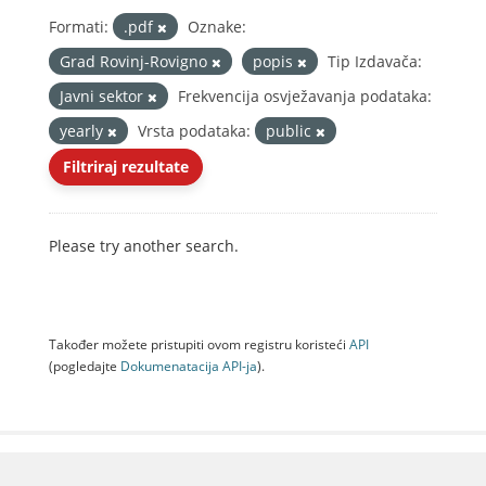
Formati:
.pdf
Oznake:
Grad Rovinj-Rovigno
popis
Tip Izdavača:
Javni sektor
Frekvencija osvježavanja podataka:
yearly
Vrsta podataka:
public
Filtriraj rezultate
Please try another search.
Također možete pristupiti ovom registru koristeći
API
(pogledajte
Dokumenаtаcijа API-jа
).