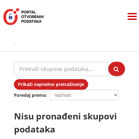
Preskoči
na
sadržaj
Skupovi podаtаkа
Prikaži napredno pretraživanje
Poredaj prema
Nisu pronađeni skupovi
podataka