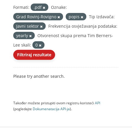
Formati:
.pdf
Oznake:
Grad Rovinj-Rovigno
popis
Tip Izdavača:
Javni sektor
Frekvencija osvježavanja podataka:
yearly
Otvorenost skupa prema Tim Berners-
Lee skali:
0
Filtriraj rezultate
Please try another search.
Također možete pristupiti ovom registru koristeći
API
(pogledajte
Dokumenаtаcijа API-jа
).