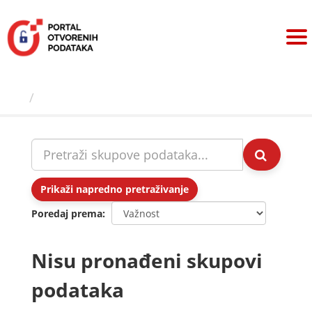
Preskoči
na
sadržaj
Skupovi podаtаkа
Prikaži napredno pretraživanje
Poredaj prema
Nisu pronađeni skupovi
podataka