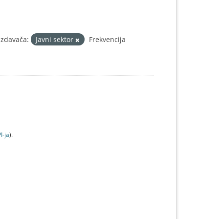
Izdavača:
Javni sektor
Frekvencija
I-jа
).