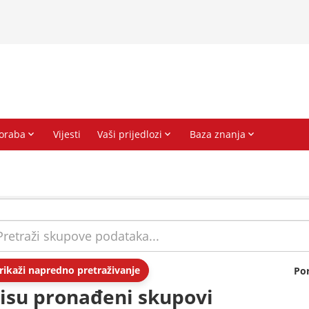
rikaži napredno pretraživanje
Po
isu pronađeni skupovi