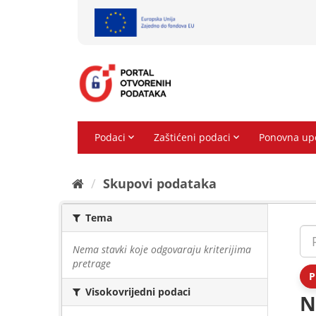
Preskoči
na
sadržaj
Skupovi podаtаkа
Tema
Nema stavki koje odgovaraju kriterijima
pretrage
P
Visokovrijedni podaci
N