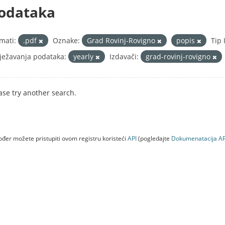
odataka
mati:
.pdf
Oznake:
Grad Rovinj-Rovigno
popis
Tip 
ježavanja podataka:
yearly
Izdavači:
grad-rovinj-rovigno
ase try another search.
đer možete pristupiti ovom registru koristeći
API
(pogledajte
Dokumenаtаcijа AP