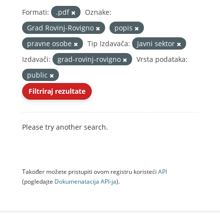
Formati:
.pdf
Oznake:
Grad Rovinj-Rovigno
popis
pravne osobe
Tip Izdavača:
Javni sektor
Izdavači:
grad-rovinj-rovigno
Vrsta podataka:
public
Filtriraj rezultate
Please try another search.
Također možete pristupiti ovom registru koristeći
API
(pogledajte
Dokumenаtаcijа API-jа
).