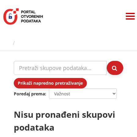
Preskoči
na
sadržaj
Skupovi podаtаkа
Prikaži napredno pretraživanje
Poredaj prema
Nisu pronađeni skupovi
podataka