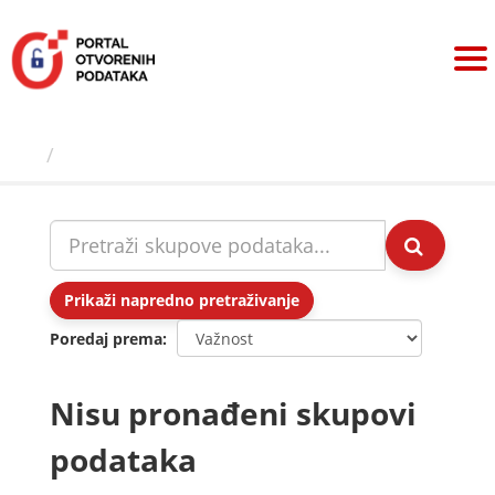
Preskoči
na
sadržaj
Skupovi podаtаkа
Prikaži napredno pretraživanje
Poredaj prema
Nisu pronađeni skupovi
podataka