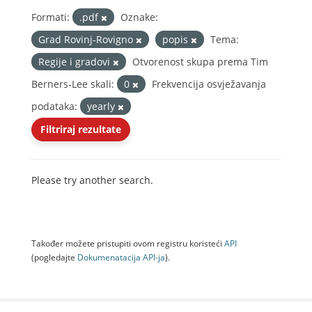
Formati:
.pdf
Oznake:
Grad Rovinj-Rovigno
popis
Tema:
Regije i gradovi
Otvorenost skupa prema Tim
Berners-Lee skali:
0
Frekvencija osvježavanja
podataka:
yearly
Filtriraj rezultate
Please try another search.
Također možete pristupiti ovom registru koristeći
API
(pogledajte
Dokumenаtаcijа API-jа
).