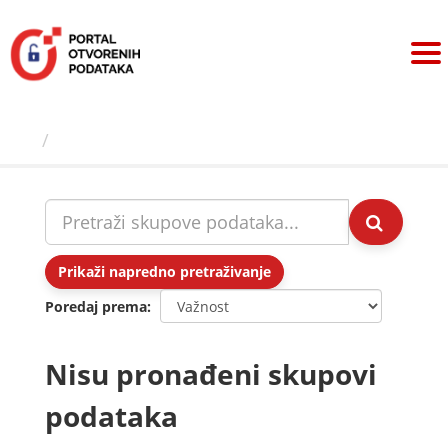
Preskoči
na
sadržaj
Skupovi podаtаkа
Prikaži napredno pretraživanje
Poredaj prema
Nisu pronađeni skupovi
podataka