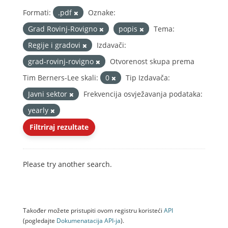
Formati:
.pdf
Oznake:
Grad Rovinj-Rovigno
popis
Tema:
Regije i gradovi
Izdavači:
grad-rovinj-rovigno
Otvorenost skupa prema
Tim Berners-Lee skali:
0
Tip Izdavača:
Javni sektor
Frekvencija osvježavanja podataka:
yearly
Filtriraj rezultate
Please try another search.
Također možete pristupiti ovom registru koristeći
API
(pogledajte
Dokumenаtаcijа API-jа
).