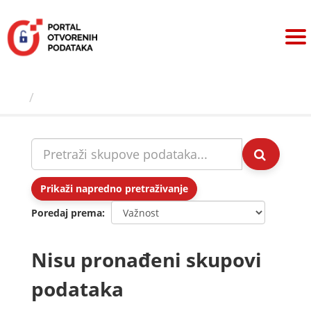
Preskoči
na
sadržaj
Skupovi podаtаkа
Prikaži napredno pretraživanje
Poredaj prema
Nisu pronađeni skupovi
podataka