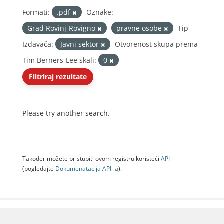
Formati:
.pdf
Oznake:
Grad Rovinj-Rovigno
pravne osobe
Tip
Izdavača:
Javni sektor
Otvorenost skupa prema
Tim Berners-Lee skali:
0
Filtriraj rezultate
Please try another search.
Također možete pristupiti ovom registru koristeći
API
(pogledajte
Dokumenаtаcijа API-jа
).