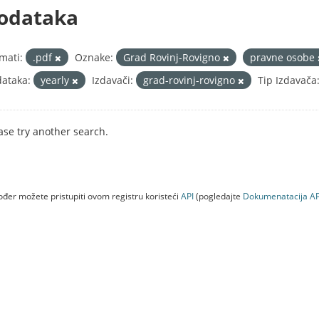
odataka
mati:
.pdf
Oznake:
Grad Rovinj-Rovigno
pravne osobe
ataka:
yearly
Izdavači:
grad-rovinj-rovigno
Tip Izdavača
ase try another search.
đer možete pristupiti ovom registru koristeći
API
(pogledajte
Dokumenаtаcijа AP