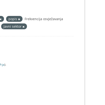
popis
Frekvencija osvježavanja
:
Javni sektor
I-jа
).