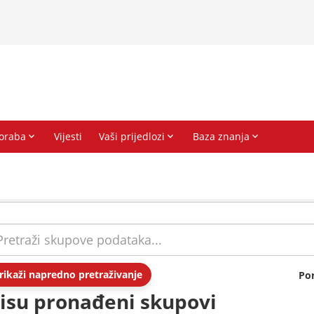
rikaži napredno pretraživanje
Po
isu pronađeni skupovi