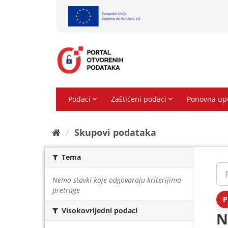
Preskoči
na
sadržaj
Skupovi podаtаkа
Tema
Nema stavki koje odgovaraju kriterijima
pretrage
P
Visokovrijedni podaci
N