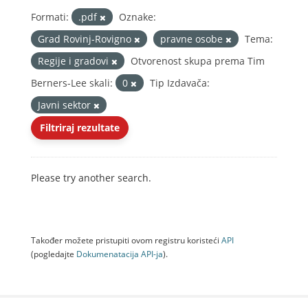
Formati:
.pdf
Oznake:
Grad Rovinj-Rovigno
pravne osobe
Tema:
Regije i gradovi
Otvorenost skupa prema Tim
Berners-Lee skali:
0
Tip Izdavača:
Javni sektor
Filtriraj rezultate
Please try another search.
Također možete pristupiti ovom registru koristeći
API
(pogledajte
Dokumenаtаcijа API-jа
).