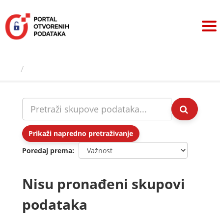
Preskoči
na
sadržaj
Skupovi podаtаkа
Prikaži napredno pretraživanje
Poredaj prema
Nisu pronađeni skupovi
podataka