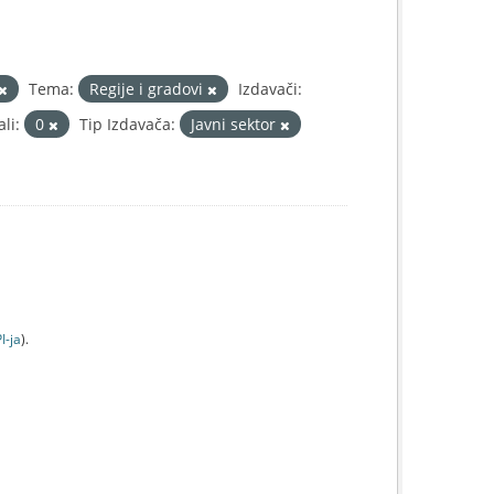
Tema:
Regije i gradovi
Izdavači:
li:
0
Tip Izdavača:
Javni sektor
I-jа
).