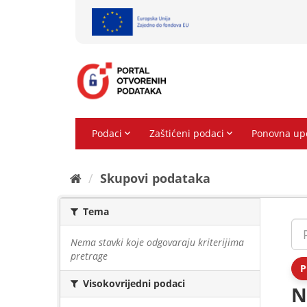
Preskoči
na
sadržaj
Skupovi podаtаkа
Tema
Nema stavki koje odgovaraju kriterijima
pretrage
P
Visokovrijedni podaci
N