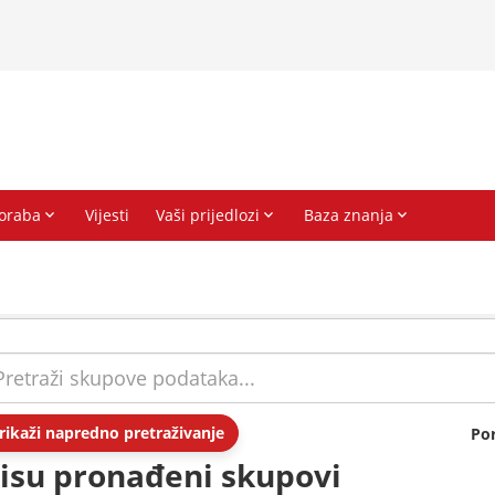
rikaži napredno pretraživanje
Po
isu pronađeni skupovi