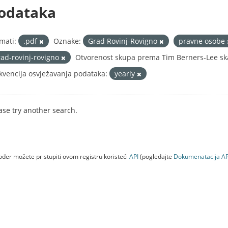
odataka
mati:
.pdf
Oznake:
Grad Rovinj-Rovigno
pravne osobe
rad-rovinj-rovigno
Otvorenost skupa prema Tim Berners-Lee ska
kvencija osvježavanja podataka:
yearly
ase try another search.
đer možete pristupiti ovom registru koristeći
API
(pogledajte
Dokumenаtаcijа AP