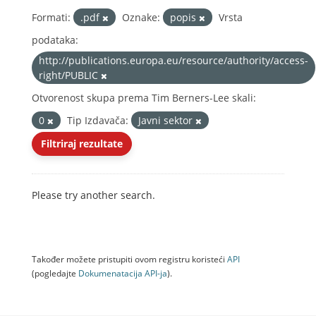
Formati:
.pdf
Oznake:
popis
Vrsta
podataka:
http://publications.europa.eu/resource/authority/access-
right/PUBLIC
Otvorenost skupa prema Tim Berners-Lee skali:
0
Tip Izdavača:
Javni sektor
Filtriraj rezultate
Please try another search.
Također možete pristupiti ovom registru koristeći
API
(pogledajte
Dokumenаtаcijа API-jа
).