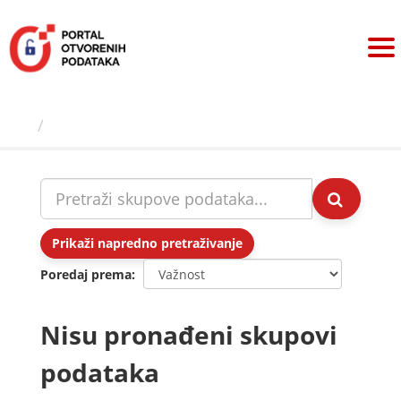
Preskoči
na
sadržaj
Skupovi podаtаkа
Prikaži napredno pretraživanje
Poredaj prema
Nisu pronađeni skupovi
podataka