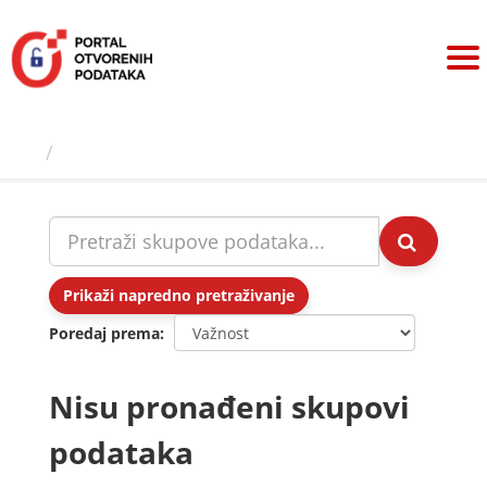
Preskoči
na
sadržaj
Skupovi podаtаkа
Prikaži napredno pretraživanje
Poredaj prema
Nisu pronađeni skupovi
podataka