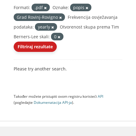
Formati:
.pdf
Oznake:
popis
Grad Rovinj-Rovigno
Frekvencija osvježavanja
podataka:
yearly
Otvorenost skupa prema Tim
Berners-Lee skali:
0
Filtriraj rezultate
Please try another search.
Također možete pristupiti ovom registru koristeći
API
(pogledajte
Dokumenаtаcijа API-jа
).