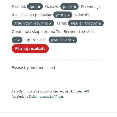
Formati:
.pdf
Oznake:
popis
Frekvencija
osvježavanja podataka:
yearly
Izdavači:
grad-rovinj-rovigno
Tema:
Regije i gradovi
Otvorenost skupa prema Tim Berners-Lee skali:
0
Tip Izdavača:
Javni sektor
Filtriraj rezultate
Please try another search.
Također možete pristupiti ovom registru koristeći
API
(pogledajte
Dokumenаtаcijа API-jа
).