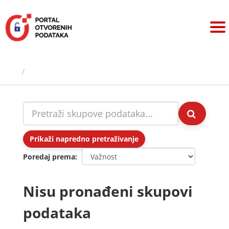
Preskoči
na
sadržaj
Skupovi podаtаkа
Prikaži napredno pretraživanje
Poredaj prema
Nisu pronađeni skupovi
podataka