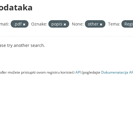
odataka
mati:
.pdf
Oznake:
popis
None:
other
Tema:
Regi
ase try another search.
đer možete pristupiti ovom registru koristeći
API
(pogledajte
Dokumenаtаcijа AP