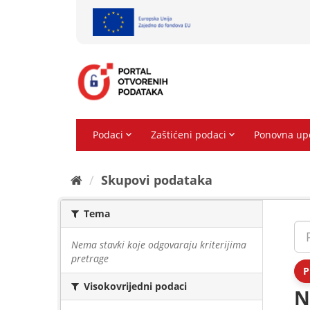
Preskoči
na
sadržaj
Skupovi podаtаkа
Tema
Nema stavki koje odgovaraju kriterijima
pretrage
P
Visokovrijedni podaci
N