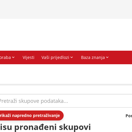
rikaži napredno pretraživanje
Po
isu pronađeni skupovi