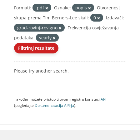
Formati:
.pdf
Oznake:
popis
Otvorenost
skupa prema Tim Berners-Lee skali:
0
Izdavači:
grad-rovinj-rovigno
Frekvencija osvježavanja
podataka:
yearly
Filtriraj rezultate
Please try another search.
Također možete pristupiti ovom registru koristeći
API
(pogledajte
Dokumenаtаcijа API-jа
).