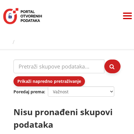
Preskoči
na
sadržaj
Skupovi podаtаkа
Prikaži napredno pretraživanje
Poredaj prema
Nisu pronađeni skupovi
podataka