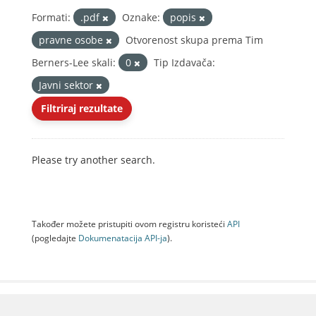
Formati:
.pdf
Oznake:
popis
pravne osobe
Otvorenost skupa prema Tim
Berners-Lee skali:
0
Tip Izdavača:
Javni sektor
Filtriraj rezultate
Please try another search.
Također možete pristupiti ovom registru koristeći
API
(pogledajte
Dokumenаtаcijа API-jа
).