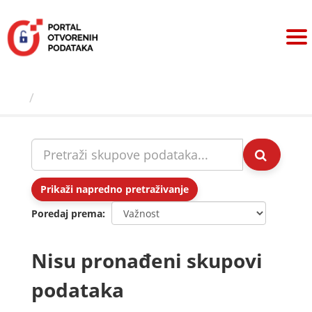
Preskoči
na
sadržaj
Skupovi podаtаkа
Prikaži napredno pretraživanje
Poredaj prema
Nisu pronađeni skupovi
podataka