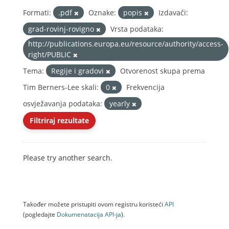
Formati:
.pdf
Oznake:
popis
Izdavači:
grad-rovinj-rovigno
Vrsta podataka:
http://publications.europa.eu/resource/authority/access-
right/PUBLIC
Tema:
Regije i gradovi
Otvorenost skupa prema
Tim Berners-Lee skali:
0
Frekvencija
osvježavanja podataka:
yearly
Filtriraj rezultate
Please try another search.
Također možete pristupiti ovom registru koristeći
API
(pogledajte
Dokumenаtаcijа API-jа
).