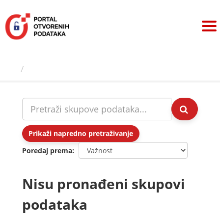
Preskoči
na
sadržaj
Skupovi podаtаkа
Prikaži napredno pretraživanje
Poredaj prema
Nisu pronađeni skupovi
podataka