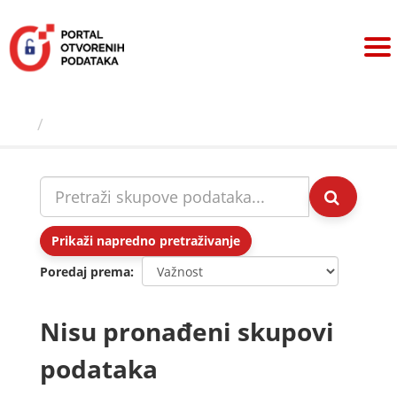
Preskoči
na
sadržaj
Skupovi podаtаkа
Prikaži napredno pretraživanje
Poredaj prema
Nisu pronađeni skupovi
podataka