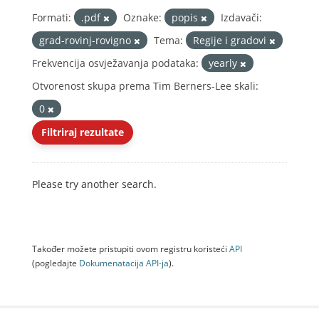
Formati:
.pdf
Oznake:
popis
Izdavači:
grad-rovinj-rovigno
Tema:
Regije i gradovi
Frekvencija osvježavanja podataka:
yearly
Otvorenost skupa prema Tim Berners-Lee skali:
0
Filtriraj rezultate
Please try another search.
Također možete pristupiti ovom registru koristeći
API
(pogledajte
Dokumenаtаcijа API-jа
).