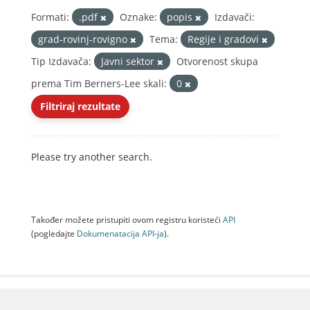
Formati:
.pdf
Oznake:
popis
Izdavači:
grad-rovinj-rovigno
Tema:
Regije i gradovi
Tip Izdavača:
Javni sektor
Otvorenost skupa
prema Tim Berners-Lee skali:
0
Filtriraj rezultate
Please try another search.
Također možete pristupiti ovom registru koristeći
API
(pogledajte
Dokumenаtаcijа API-jа
).