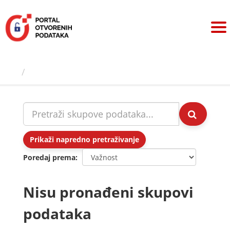
Preskoči
na
sadržaj
Skupovi podаtаkа
Prikaži napredno pretraživanje
Poredaj prema
Nisu pronađeni skupovi
podataka