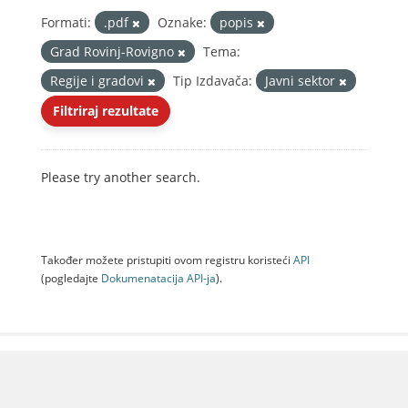
Formati:
.pdf
Oznake:
popis
Grad Rovinj-Rovigno
Tema:
Regije i gradovi
Tip Izdavača:
Javni sektor
Filtriraj rezultate
Please try another search.
Također možete pristupiti ovom registru koristeći
API
(pogledajte
Dokumenаtаcijа API-jа
).