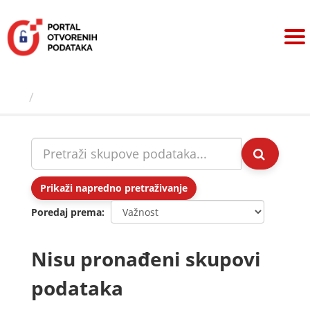
Preskoči
na
sadržaj
Skupovi podаtаkа
Prikaži napredno pretraživanje
Poredaj prema
Nisu pronađeni skupovi
podataka