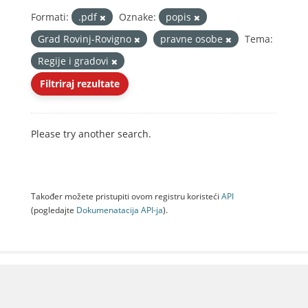
Formati:
.pdf
Oznake:
popis
Grad Rovinj-Rovigno
pravne osobe
Tema:
Regije i gradovi
Filtriraj rezultate
Please try another search.
Također možete pristupiti ovom registru koristeći
API
(pogledajte
Dokumenаtаcijа API-jа
).