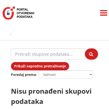
Preskoči
na
sadržaj
Skupovi podаtаkа
Prikaži napredno pretraživanje
Poredaj prema
Nisu pronađeni skupovi
podataka