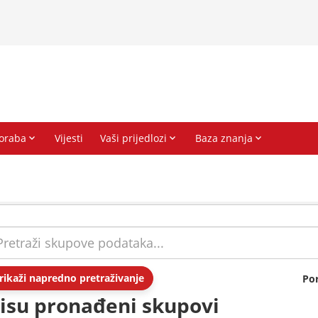
rikaži napredno pretraživanje
Po
isu pronađeni skupovi