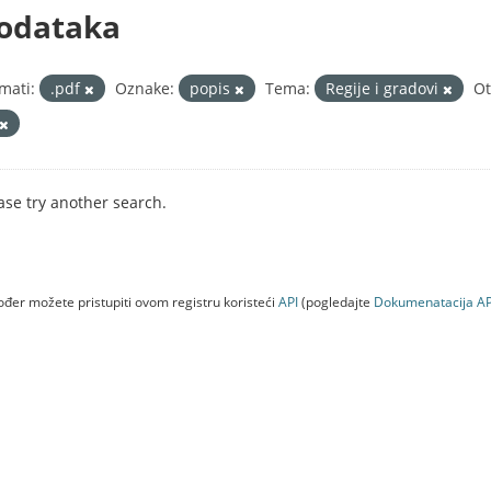
odataka
mati:
.pdf
Oznake:
popis
Tema:
Regije i gradovi
Ot
ase try another search.
đer možete pristupiti ovom registru koristeći
API
(pogledajte
Dokumenаtаcijа AP