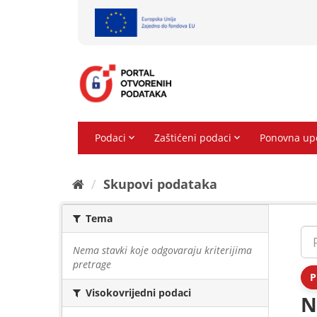
Preskoči
na
sadržaj
Skupovi podаtаkа
Tema
Nema stavki koje odgovaraju kriterijima
pretrage
P
Visokovrijedni podaci
N