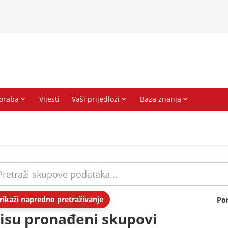
rikaži napredno pretraživanje
Po
isu pronađeni skupovi