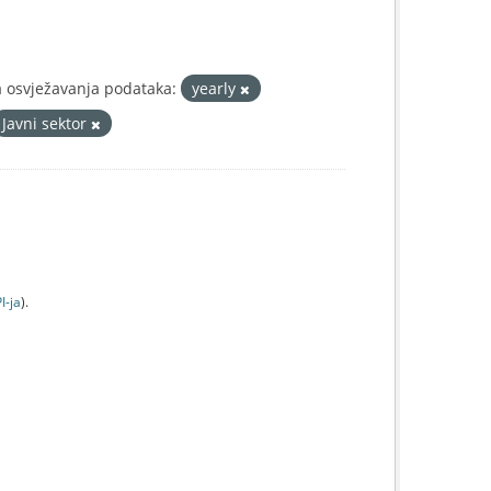
a osvježavanja podataka:
yearly
Javni sektor
I-jа
).