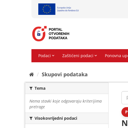
Preskoči
na
sadržaj
Skupovi podаtаkа
Tema
Nema stavki koje odgovaraju kriterijima
pretrage
P
Visokovrijedni podaci
N