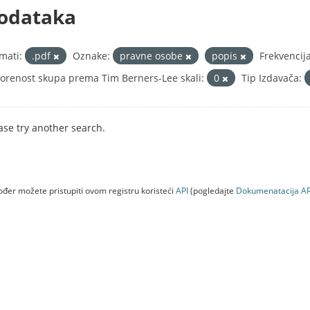
odataka
mati:
.pdf
Oznake:
pravne osobe
popis
Frekvencij
orenost skupa prema Tim Berners-Lee skali:
0
Tip Izdavača:
ase try another search.
đer možete pristupiti ovom registru koristeći
API
(pogledajte
Dokumenаtаcijа AP