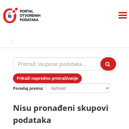
Preskoči
na
sadržaj
Skupovi podаtаkа
Prikaži napredno pretraživanje
Poredaj prema
Nisu pronađeni skupovi
podataka