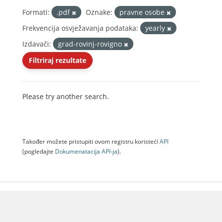
Formati:
.pdf
Oznake:
pravne osobe
Frekvencija osvježavanja podataka:
yearly
Izdavači:
grad-rovinj-rovigno
Filtriraj rezultate
Please try another search.
Također možete pristupiti ovom registru koristeći
API
(pogledajte
Dokumenаtаcijа API-jа
).