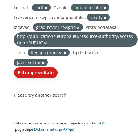
Formati:
.pdf
Oznake:
pravne osobe
Frekvencija osvježavanja podataka:
yearly
Izdavači:
grad-rovinj-rovigno
Vrsta podataka:
http://publications.europa.eu/resource/authority/access-
right/PUBLIC
Tema:
Regije i gradovi
Tip Izdavača:
Javni sektor
Filtriraj rezultate
Please try another search.
Također možete pristupiti ovom registru koristeći
API
(pogledajte
Dokumenаtаcijа API-jа
).