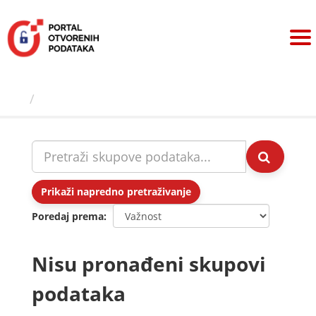
Preskoči
na
sadržaj
Skupovi podаtаkа
Prikaži napredno pretraživanje
Poredaj prema
Nisu pronađeni skupovi
podataka