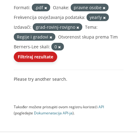
Formati:
.pdf
Oznake:
pravne osobe
Frekvencija osvježavanja podataka:
yearly
Izdavači:
grad-rovinj-rovigno
Tema:
Regije i gradovi
Otvorenost skupa prema Tim
Berners-Lee skali:
0
Filtriraj rezultate
Please try another search.
Također možete pristupiti ovom registru koristeći
API
(pogledajte
Dokumenаtаcijа API-jа
).