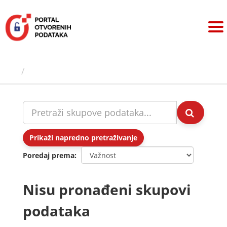
Preskoči
na
sadržaj
Skupovi podаtаkа
Prikaži napredno pretraživanje
Poredaj prema
Nisu pronađeni skupovi
podataka