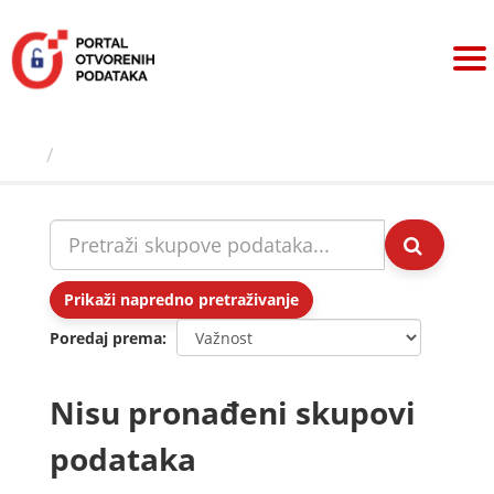
Preskoči
na
sadržaj
Skupovi podаtаkа
Prikaži napredno pretraživanje
Poredaj prema
Nisu pronađeni skupovi
podataka