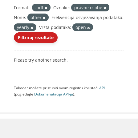
Formati:
.pdf
Oznake:
pravne osobe
None:
other
Frekvencija osvježavanja podataka:
yearly
Vrsta podataka:
open
Filtriraj rezultate
Please try another search.
Također možete pristupiti ovom registru koristeći
API
(pogledajte
Dokumenаtаcijа API-jа
).