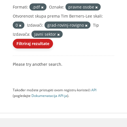
Formati:
.pdf
Oznake:
pravne osobe
Otvorenost skupa prema Tim Berners-Lee skali:
0
Izdavači:
grad-rovinj-rovigno
Tip
Izdavača:
Javni sektor
Filtriraj rezultate
Please try another search.
Također možete pristupiti ovom registru koristeći
API
(pogledajte
Dokumenаtаcijа API-jа
).