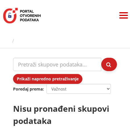
Preskoči
na
sadržaj
Skupovi podаtаkа
Prikaži napredno pretraživanje
Poredaj prema
Nisu pronađeni skupovi
podataka