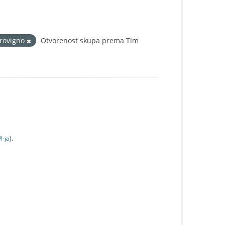
-rovigno
Otvorenost skupa prema Tim
I-jа
).