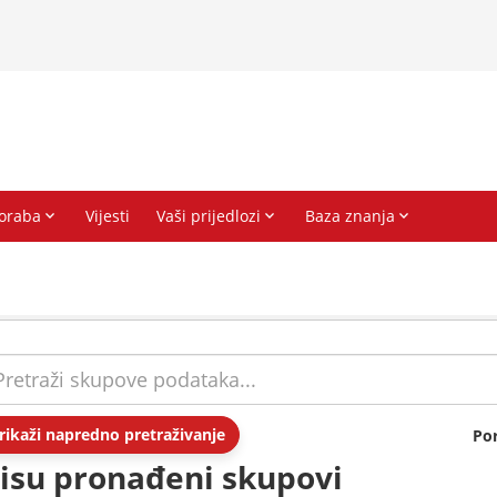
rikaži napredno pretraživanje
Po
isu pronađeni skupovi