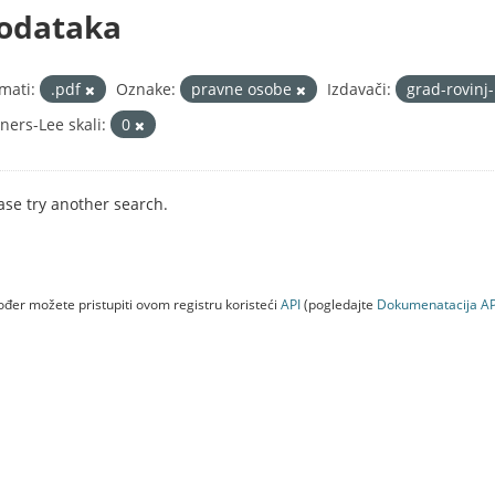
odataka
mati:
.pdf
Oznake:
pravne osobe
Izdavači:
grad-rovinj
ners-Lee skali:
0
ase try another search.
đer možete pristupiti ovom registru koristeći
API
(pogledajte
Dokumenаtаcijа AP