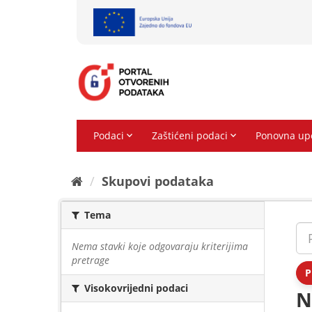
Preskoči
na
sadržaj
Skupovi podаtаkа
Tema
Nema stavki koje odgovaraju kriterijima
pretrage
P
Visokovrijedni podaci
N