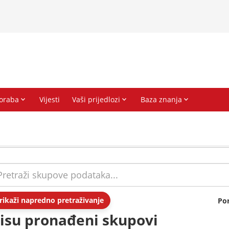
rikaži napredno pretraživanje
Po
isu pronađeni skupovi