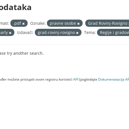
odataka
mati:
.pdf
Oznake:
pravne osobe
Grad Rovinj-Rovigno
early
Izdavači:
grad-rovinj-rovigno
Tema:
Regije i gradov
ase try another search.
đer možete pristupiti ovom registru koristeći
API
(pogledajte
Dokumenаtаcijа AP