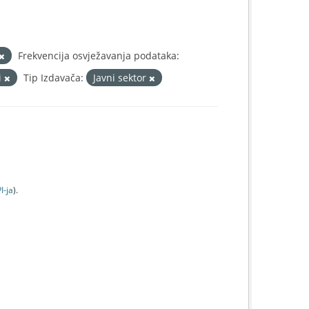
Frekvencija osvježavanja podataka:
i
Tip Izdavača:
Javni sektor
I-jа
).