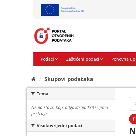
Preskoči
na
sadržaj
Skupovi podаtаkа
Tema
Nema stavki koje odgovaraju kriterijima
pretrage
P
Visokovrijedni podaci
N