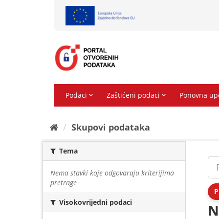
Preskoči
na
sadržaj
Skupovi podаtаkа
Tema
Nema stavki koje odgovaraju kriterijima
pretrage
P
Visokovrijedni podaci
N