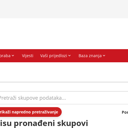
rikaži napredno pretraživanje
Po
isu pronađeni skupovi