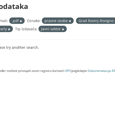
odataka
mati:
.pdf
Oznake:
pravne osobe
Grad Rovinj-Rovigno
early
Tip Izdavača:
Javni sektor
ase try another search.
đer možete pristupiti ovom registru koristeći
API
(pogledajte
Dokumenаtаcijа AP