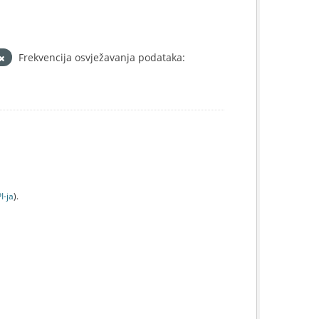
Frekvencija osvježavanja podataka:
I-jа
).