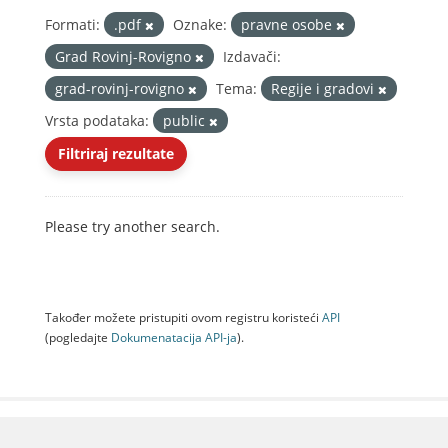
Formati:
.pdf
Oznake:
pravne osobe
Grad Rovinj-Rovigno
Izdavači:
grad-rovinj-rovigno
Tema:
Regije i gradovi
Vrsta podataka:
public
Filtriraj rezultate
Please try another search.
Također možete pristupiti ovom registru koristeći
API
(pogledajte
Dokumenаtаcijа API-jа
).