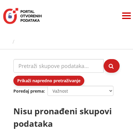
Preskoči
na
sadržaj
Skupovi podаtаkа
Prikaži napredno pretraživanje
Poredaj prema
Nisu pronađeni skupovi
podataka