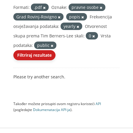
Formati:
.pdf
Oznake:
pravne osobe
Grad Rovinj-Rovigno
popis
Frekvencija
osvježavanja podataka:
yearly
Otvorenost
skupa prema Tim Berners-Lee skali:
0
Vrsta
podataka:
public
Filtriraj rezultate
Please try another search.
Također možete pristupiti ovom registru koristeći
API
(pogledajte
Dokumenаtаcijа API-jа
).