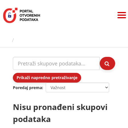
Preskoči
na
sadržaj
Skupovi podаtаkа
Prikaži napredno pretraživanje
Poredaj prema
Nisu pronađeni skupovi
podataka