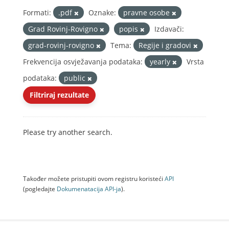
Formati:
.pdf
Oznake:
pravne osobe
Grad Rovinj-Rovigno
popis
Izdavači:
grad-rovinj-rovigno
Tema:
Regije i gradovi
Frekvencija osvježavanja podataka:
yearly
Vrsta
podataka:
public
Filtriraj rezultate
Please try another search.
Također možete pristupiti ovom registru koristeći
API
(pogledajte
Dokumenаtаcijа API-jа
).