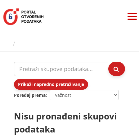
Preskoči
na
sadržaj
Skupovi podаtаkа
Prikaži napredno pretraživanje
Poredaj prema
Nisu pronađeni skupovi
podataka