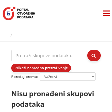
Preskoči
na
sadržaj
Skupovi podаtаkа
Prikaži napredno pretraživanje
Poredaj prema
Nisu pronađeni skupovi
podataka