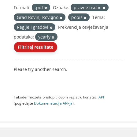
Formati:
.pdf
Oznake:
pravne osobe
Grad Rovinj-Rovigno
popis
Tema:
Regije i gradovi
Frekvencija osvježavanja
podataka:
yearly
Filtriraj rezultate
Please try another search.
Također možete pristupiti ovom registru koristeći
API
(pogledajte
Dokumenаtаcijа API-jа
).