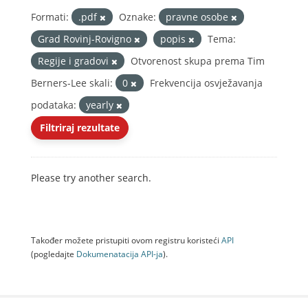
Formati:
.pdf
Oznake:
pravne osobe
Grad Rovinj-Rovigno
popis
Tema:
Regije i gradovi
Otvorenost skupa prema Tim
Berners-Lee skali:
0
Frekvencija osvježavanja
podataka:
yearly
Filtriraj rezultate
Please try another search.
Također možete pristupiti ovom registru koristeći
API
(pogledajte
Dokumenаtаcijа API-jа
).