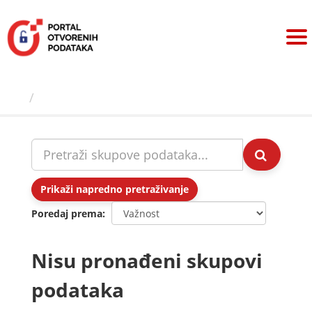
Preskoči
na
sadržaj
Skupovi podаtаkа
Prikaži napredno pretraživanje
Poredaj prema
Nisu pronađeni skupovi
podataka