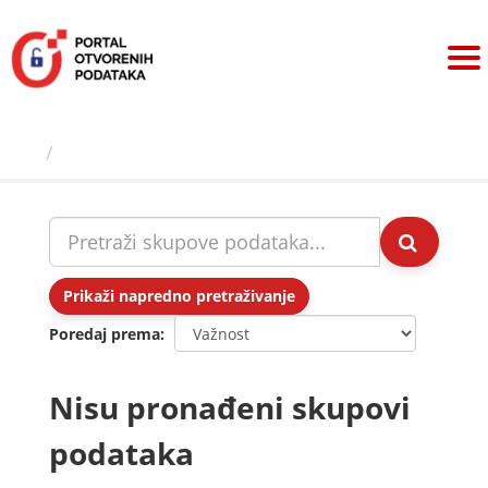
Preskoči
na
sadržaj
Skupovi podаtаkа
Prikaži napredno pretraživanje
Poredaj prema
Nisu pronađeni skupovi
podataka