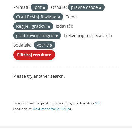
Formati:
.pdf
Oznake:
pravne osobe
Grad Rovinj-Rovigno
Tema:
Regije i gradovi
Izdavači:
grad-rovinj-rovigno
Frekvencija osvježavanja
podataka:
yearly
Filtriraj rezultate
Please try another search.
Također možete pristupiti ovom registru koristeći
API
(pogledajte
Dokumenаtаcijа API-jа
).