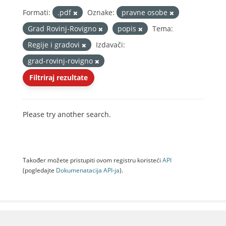
Formati:
.pdf
Oznake:
pravne osobe
Grad Rovinj-Rovigno
popis
Tema:
Regije i gradovi
Izdavači:
grad-rovinj-rovigno
Filtriraj rezultate
Please try another search.
Također možete pristupiti ovom registru koristeći
API
(pogledajte
Dokumenаtаcijа API-jа
).