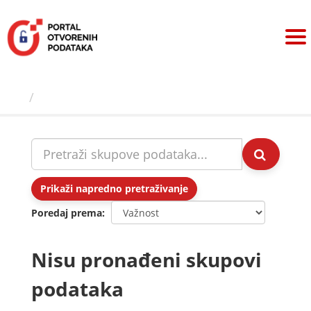
Preskoči
na
sadržaj
Skupovi podаtаkа
Prikaži napredno pretraživanje
Poredaj prema
Nisu pronađeni skupovi
podataka