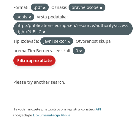
Formati:
.pdf
Oznake:
pravne osobe
popis
Vrsta podataka:
http://publications.europa.eu/resource/authority/access-
right/PUBLIC
Tip Izdavača:
Javni sektor
Otvorenost skupa
prema Tim Berners-Lee skali:
0
Filtriraj rezultate
Please try another search.
Također možete pristupiti ovom registru koristeći
API
(pogledajte
Dokumenаtаcijа API-jа
).