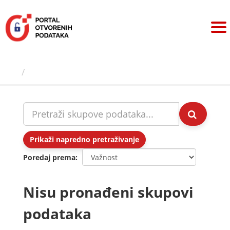
Preskoči
na
sadržaj
Skupovi podаtаkа
Prikaži napredno pretraživanje
Poredaj prema
Nisu pronađeni skupovi
podataka