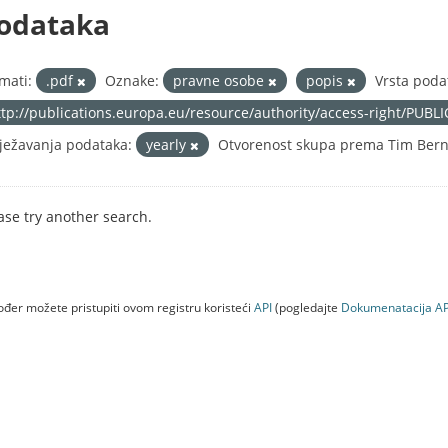
odataka
mati:
.pdf
Oznake:
pravne osobe
popis
Vrsta poda
ttp://publications.europa.eu/resource/authority/access-right/PUBL
ježavanja podataka:
yearly
Otvorenost skupa prema Tim Berne
ase try another search.
đer možete pristupiti ovom registru koristeći
API
(pogledajte
Dokumenаtаcijа AP