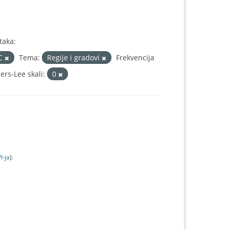
taka:
IC
Tema:
Regije i gradovi
Frekvencija
rs-Lee skali:
0
I-jа
).