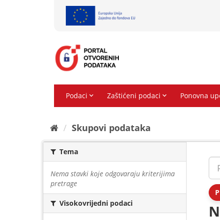
Preskoči
na
sadržaj
Skupovi podаtаkа
Tema
Nema stavki koje odgovaraju kriterijima
pretrage
P
Visokovrijedni podaci
N