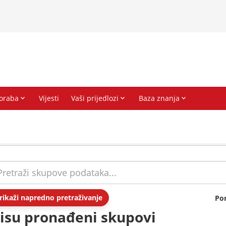
rikaži napredno pretraživanje
Po
isu pronađeni skupovi