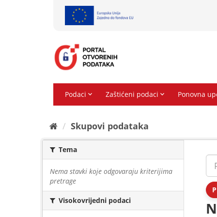
Preskoči
na
sadržaj
Skupovi podаtаkа
Tema
Nema stavki koje odgovaraju kriterijima
pretrage
P
Visokovrijedni podaci
N