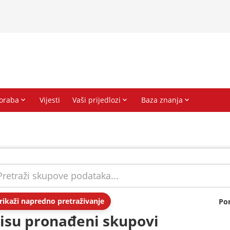
rikaži napredno pretraživanje
Po
isu pronađeni skupovi