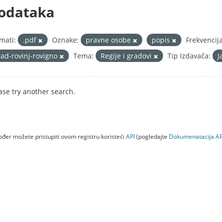
odataka
mati:
.pdf
Oznake:
pravne osobe
popis
Frekvencij
rad-rovinj-rovigno
Tema:
Regije i gradovi
Tip Izdavača:
J
ase try another search.
đer možete pristupiti ovom registru koristeći
API
(pogledajte
Dokumenаtаcijа AP