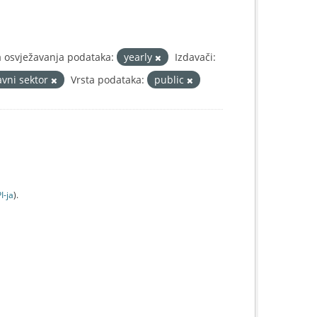
a osvježavanja podataka:
yearly
Izdavači:
avni sektor
Vrsta podataka:
public
I-jа
).