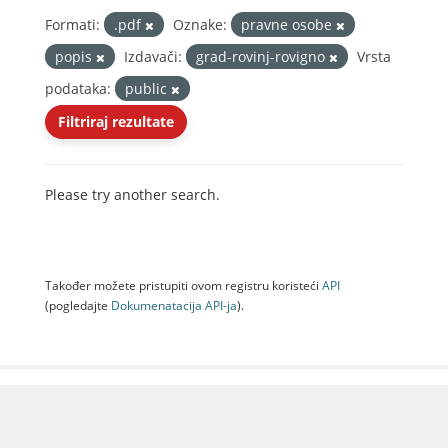
Formati:
.pdf
Oznake:
pravne osobe
popis
Izdavači:
grad-rovinj-rovigno
Vrsta
podataka:
public
Filtriraj rezultate
Please try another search.
Također možete pristupiti ovom registru koristeći
API
(pogledajte
Dokumenаtаcijа API-jа
).