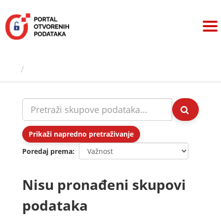
Preskoči
na
sadržaj
Skupovi podаtаkа
Prikaži napredno pretraživanje
Poredaj prema
Nisu pronađeni skupovi
podataka