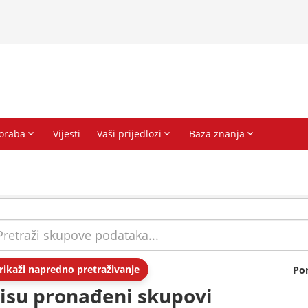
rikaži napredno pretraživanje
Po
isu pronađeni skupovi