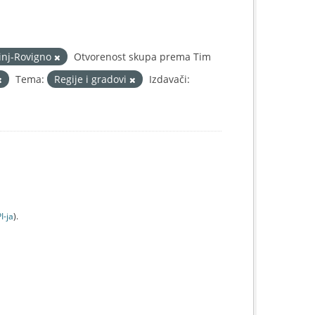
inj-Rovigno
Otvorenost skupa prema Tim
Tema:
Regije i gradovi
Izdavači:
I-jа
).