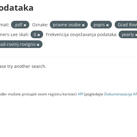
odataka
mati:
.pdf
Oznake:
pravne osobe
popis
Grad Rov
ners-Lee skali:
0
Frekvencija osvježavanja podataka:
yearly
rad-rovinj-rovigno
ase try another search.
đer možete pristupiti ovom registru koristeći
API
(pogledajte
Dokumenаtаcijа AP