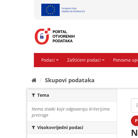
Preskoči
na
sadržaj
Skupovi podаtаkа
Tema
Nema stavki koje odgovaraju kriterijima
pretrage
P
Visokovrijedni podaci
N