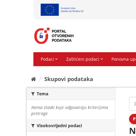
Preskoči
na
sadržaj
Skupovi podаtаkа
Tema
Nema stavki koje odgovaraju kriterijima
pretrage
P
Visokovrijedni podaci
N