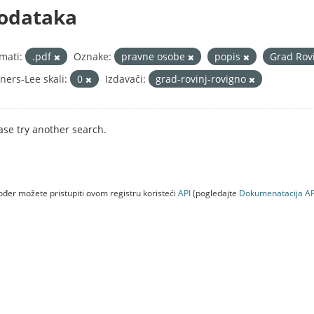
odataka
mati:
.pdf
Oznake:
pravne osobe
popis
Grad Rov
ners-Lee skali:
0
Izdavači:
grad-rovinj-rovigno
ase try another search.
đer možete pristupiti ovom registru koristeći
API
(pogledajte
Dokumenаtаcijа AP