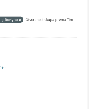
inj-Rovigno
Otvorenost skupa prema Tim
I-jа
).