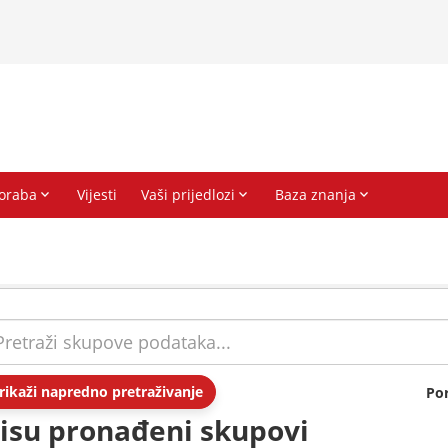
rikaži napredno pretraživanje
Po
isu pronađeni skupovi