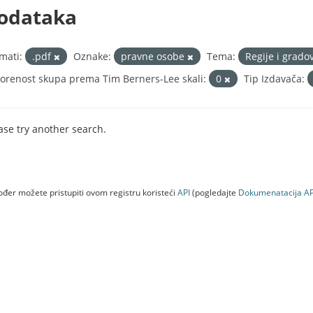
odataka
mati:
.pdf
Oznake:
pravne osobe
Tema:
Regije i grado
orenost skupa prema Tim Berners-Lee skali:
0
Tip Izdavača:
ase try another search.
đer možete pristupiti ovom registru koristeći
API
(pogledajte
Dokumenаtаcijа AP