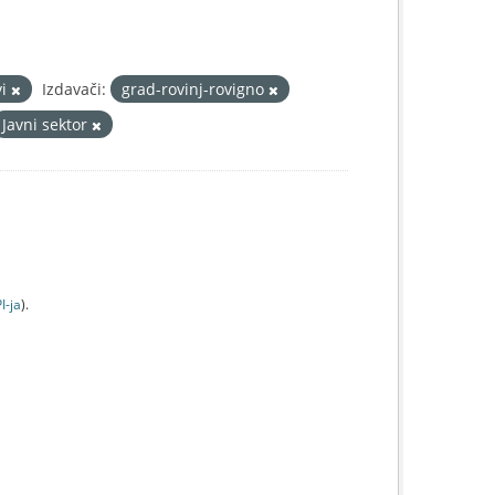
vi
Izdavači:
grad-rovinj-rovigno
Javni sektor
I-jа
).