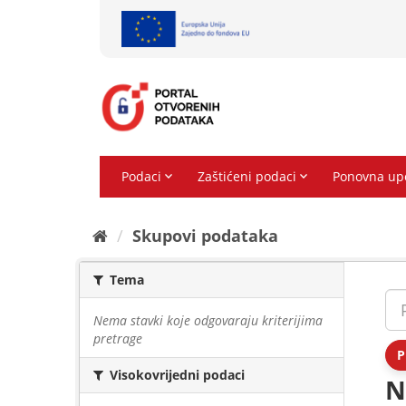
Preskoči
na
sadržaj
Skupovi podаtаkа
Tema
Nema stavki koje odgovaraju kriterijima
pretrage
P
Visokovrijedni podaci
N