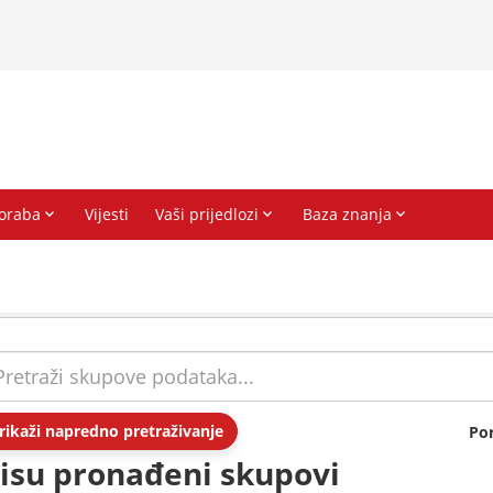
rikaži napredno pretraživanje
Po
isu pronađeni skupovi