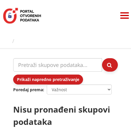
Preskoči
na
sadržaj
Skupovi podаtаkа
Prikaži napredno pretraživanje
Poredaj prema
Nisu pronađeni skupovi
podataka