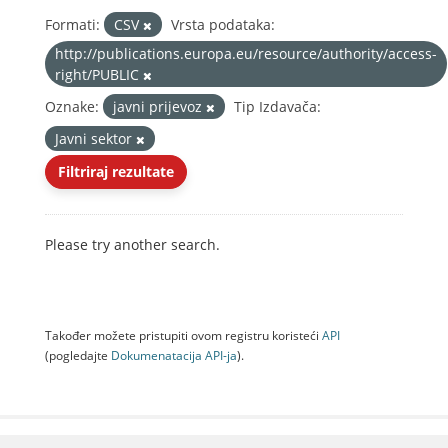
Formati:
CSV
Vrsta podataka:
http://publications.europa.eu/resource/authority/access-
right/PUBLIC
Oznake:
javni prijevoz
Tip Izdavača:
Javni sektor
Filtriraj rezultate
Please try another search.
Također možete pristupiti ovom registru koristeći
API
(pogledajte
Dokumenаtаcijа API-jа
).