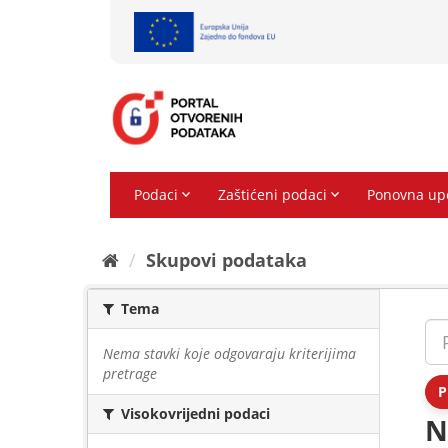
Preskoči
na
sadržaj
Skupovi podаtаkа
Tema
Nema stavki koje odgovaraju kriterijima
pretrage
P
Visokovrijedni podaci
N