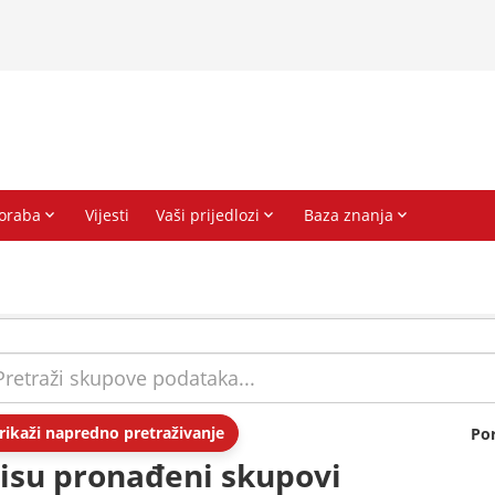
rikaži napredno pretraživanje
Po
isu pronađeni skupovi