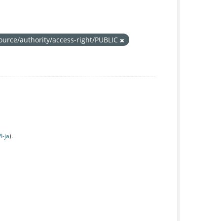
source/authority/access-right/PUBLIC
I-jа
).