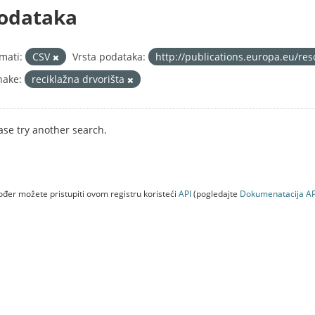
odataka
mati:
CSV
Vrsta podataka:
http://publications.europa.eu/re
nake:
reciklažna drvorišta
ase try another search.
đer možete pristupiti ovom registru koristeći
API
(pogledajte
Dokumenаtаcijа AP