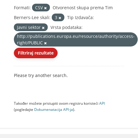
Formati:
CSV
Otvorenost skupa prema Tim
Berners-Lee skali:
3
Tip Izdavača:
Javni sektor
Vrsta podataka:
http://publications.europa.eu/resource/authority/access-
right/PUBLIC
Filtriraj rezultate
Please try another search.
Također možete pristupiti ovom registru koristeći
API
(pogledajte
Dokumenаtаcijа API-jа
).