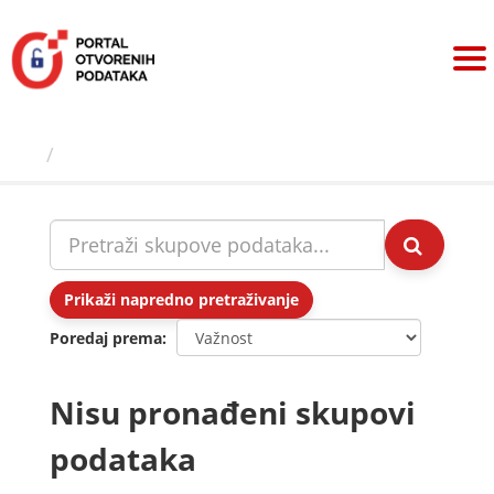
Preskoči
na
sadržaj
Skupovi podаtаkа
Prikaži napredno pretraživanje
Poredaj prema
Nisu pronađeni skupovi
podataka